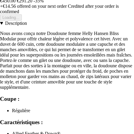
€450.00
€291.20
-35%
+€14.56
offered on your next order
Credited after your order is
confirmed
Loading...
Description
Nous avons conçu notre Doudoune femme Helly Hansen Bliss
Modular pour offrir chaleur légère et polyvalence cet hiver. Avec un
duvet de 600 cuin, cette doudoune modulaire a une capuche et des
manches amovibles, ce qui lui permet de se transformer en un gilet
idéal pour les superpositions ou les journées ensoleillées mais fraîches.
Portez-le comme un gilet ou une doudoune, avec ou sans la capuche.
Parfait pour des sorties à la montagne ou en ville, la doudoune dispose
de manchons dans les manches pour protéger du froid, de poches en
molleton pour garder vos mains au chaud, de zips latéraux pour varier
le style, et d'une ceinture amovible pour une touche de style
supplémentaire.
Coupe :
Régulière
Caractéristiques :
Allied Feather & Down®