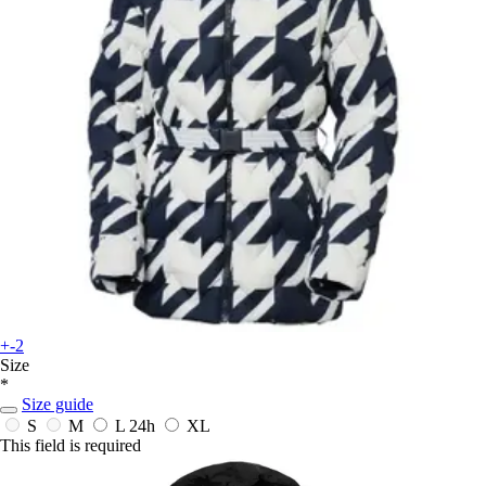
+-2
Size
*
Size guide
S
M
L
24h
XL
This field is required