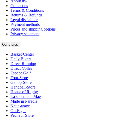
About us?
Contact us
Terms & Conditions
Returns & Refunds
Legal disclaimer
Payment methods
Prices and shipping options
Privacy statement
Our stores
Basket-Center
Daily Bikers
Direct Running
Direct-Volley
Espace Golf
Foot-Store
Gallop-Store
Handball-Store
House of Rugby
La sellerie de Maé
Made in Paradis
Nauti-wave
On-Fight
Pecheur-Store