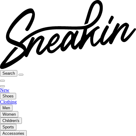
Search
New
Shoes
Clothing
Men
Women
Children's
Sports
Accessories