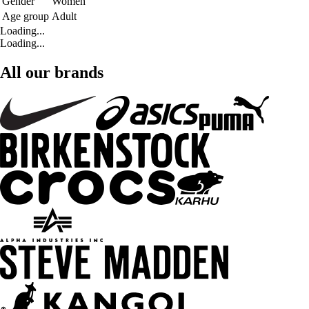
Gender
Women
Age group
Adult
Loading...
Loading...
All our brands